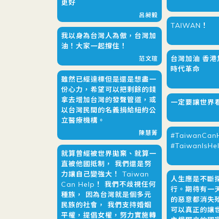
更好
呂昶毅
TAIWAN！
我以身為台灣人為傲，台灣加
油！大家一起撐住！
台灣加油 香港
范文瑄
時代革命
雖然已經達標但是還是想盡一
份心力，希望可以把剩餘的錢
拿去增加台灣的發聲管道，或
一定要讓世界
以台灣民間的名義捐給紐約公
立醫療機構。
陳慧菁
#TaiwanCan
#TaiwanIsHe
就算曾經被世界拋棄、就算一
直被他國抵制， 我們還是努
力讓自己變強大！ Taiwan
人生應是不斷
Can Help！ 我們不歧視任何
行。期待有一
種族， 因為台灣就是個多元
的惡意都消失
民族的社會， 我們支持婚姻
可以真正的讓
平權，提倡女權，努力實施轉