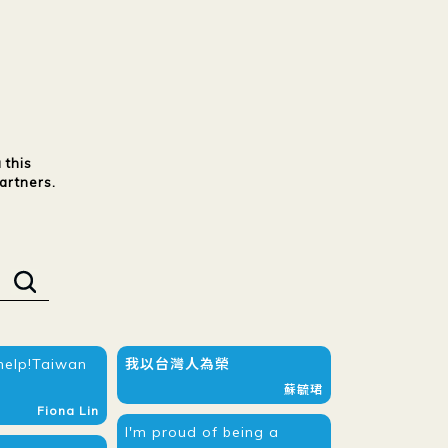
 this
artners.
help!Taiwan
我以台灣人為榮
蘇毓珺
Fiona Lin
I'm proud of being a