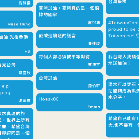
台灣最棒
翁靜儀
臺灣加油，臺灣真的是一個很
棒的國家
#TaiwanCanH
盧悅涵
Muse Hung
proud to be 
戳破這醜陋的謊言
Taiwanese!!!
加油 光復香港
黃達玟
HG
每個人都必須被平等對待
我台灣人我驕
地球加油！
看見台灣
蔡博宇
蔡宜欣
台灣加油
滴水可以穿石
Help
蕭伯軒
助能夠成為洪
lping
水分子。
Hoesk80
湯家琪
Emma
探求真理的旅
希望自己能有1
天，世界上所有
大,也不要有一
殆盡。希望台灣
世界認同是一個