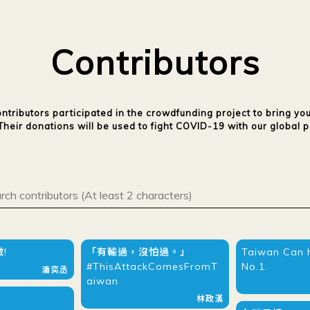
Contributors
ntributors participated in the crowdfunding project to bring you
Their donations will be used to fight COVID-19 with our global p
!
「有輸過，沒怕過。」
Taiwan Can 
#ThisAttackComesFromT
No.1.
潘奕丞
aiwan
林政漢