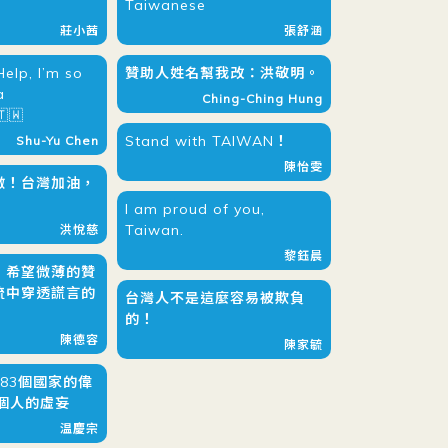
Taiwanese
莊小茜
張舒涵
elp, I’m so
贊助人姓名幫我改：洪敬明。
a
Ching-Ching Hung
🇹🇼
Stand with TAIWAN！
Shu-Yu Chen
陳怡雯
傲！台灣加油，
I am proud of you,
Taiwan.
洪悅慈
黎鈺晨
，希望微薄的贊
流中穿透謊言的
台灣人不是這麼容易被欺負
的！
陳德容
陳家毓
83個國家的偉
個人的虛妄
温慶宗